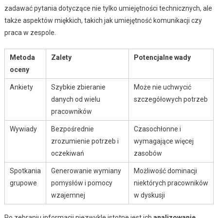
zadawać pytania dotyczące nie tylko umiejętności technicznych, ale
także aspektów miękkich, takich jak umiejętność komunikacji czy
praca w zespole.
Metoda
Zalety
Potencjalne wady
oceny
Ankiety
Szybkie zbieranie
Może nie uchwycić
danych od wielu
szczegółowych potrzeb
pracowników
Wywiady
Bezpośrednie
Czasochłonne i
zrozumienie potrzeb i
wymagające więcej
oczekiwań
zasobów
Spotkania
Generowanie wymiany
Możliwość dominacji
grupowe
pomysłów i pomocy
niektórych pracowników
wzajemnej
w dyskusji
Po zebraniu informacji niezwykle istotne jest ich
analizowanie
.