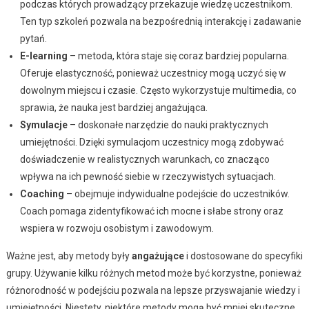
podczas których prowadzący przekazuje wiedzę uczestnikom.
Ten typ szkoleń pozwala na bezpośrednią interakcję i zadawanie
pytań.
E-learning
– metoda, która staje się coraz bardziej popularna.
Oferuje elastyczność, ponieważ uczestnicy mogą uczyć się w
dowolnym miejscu i czasie. Często wykorzystuje multimedia, co
sprawia, że nauka jest bardziej angażująca.
Symulacje
– doskonałe narzędzie do nauki praktycznych
umiejętności. Dzięki symulacjom uczestnicy mogą zdobywać
doświadczenie w realistycznych warunkach, co znacząco
wpływa na ich pewność siebie w rzeczywistych sytuacjach.
Coaching
– obejmuje indywidualne podejście do uczestników.
Coach pomaga zidentyfikować ich mocne i słabe strony oraz
wspiera w rozwoju osobistym i zawodowym.
Ważne jest, aby metody były
angażujące
i dostosowane do specyfiki
grupy. Używanie kilku różnych metod może być korzystne, ponieważ
różnorodność w podejściu pozwala na lepsze przyswajanie wiedzy i
umiejętności. Niestety, niektóre metody mogą być mniej skuteczne