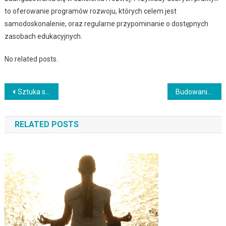
to oferowanie programów rozwoju, których celem jest
samodoskonalenie, oraz regularne przypominanie o dostępnych
zasobach edukacyjnych.
No related posts.
Nawigacja
Sztuka skutecznej komunikacji wewnętrznej w firmie
Budowanie wizerunku marki na rynku międzynarodowym
wpisu
RELATED POSTS