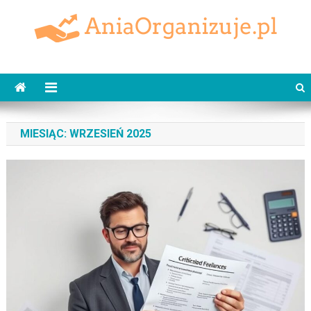
Skip
to
content
AniaOrganizuje.pl
MIESIĄC:
WRZESIEŃ 2025