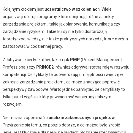
Kolejnym krokiem jest
uczestnictwo w szkoleniach
. Wiele
organizacji oferuje programy, które obejmują różne aspekty
zarządzania projektami, takie jak planowanie, komunikacja czy
zarządzanie ryzykiem. Takie kursy nie tylko dostarczają
teoretycznej wiedzy, ale także praktycznych narzędzi, które można
zastosować w codziennej pracy.
Zdobywanie certyfikatów, takich jak
PMP
(Project Management
Professional) czy
PRINCE2
, również odgrywa istotną rolę w rozwoju
kompetencji. Certyfikaty te potwierdzają umiejętności i wiedzę w
zakresie zarządzania projektami, co może znacząco poprawić
perspektywy zawodowe. Warto jednak pamiętać, że certyfikaty to
tylko punkt wyjścia, który powinien być wspierany dalszym
rozwojem.
Nie można zapominać o
analizie zakończonych projektów
.
Przyjrzenie się temu, co poszło dobrze, a co można było zrobić
lepiej, jest kluczowe dla nauki na błędach. Poznanie rzeczywistych