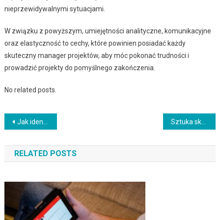
nieprzewidywalnymi sytuacjami.
W związku z powyższym, umiejętności analityczne, komunikacyjne
oraz elastyczność to cechy, które powinien posiadać każdy
skuteczny manager projektów, aby móc pokonać trudności i
prowadzić projekty do pomyślnego zakończenia.
No related posts.
Nawigacja
Jak identyfikować i wykorzystywać trendy w branży?
Sztuka skutecznej segmentacji grup docelowych
wpisu
RELATED POSTS