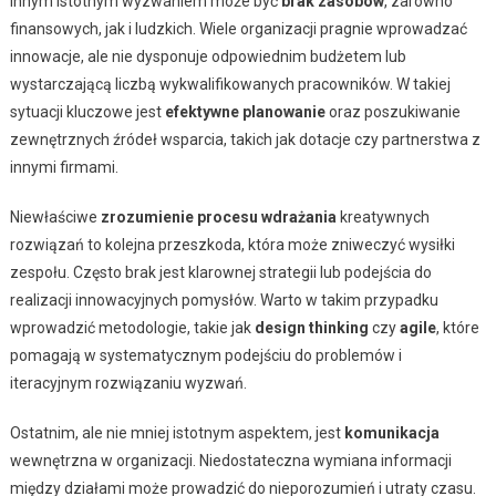
Innym istotnym wyzwaniem może być
brak zasobów
, zarówno
finansowych, jak i ludzkich. Wiele organizacji pragnie wprowadzać
innowacje, ale nie dysponuje odpowiednim budżetem lub
wystarczającą liczbą wykwalifikowanych pracowników. W takiej
sytuacji kluczowe jest
efektywne planowanie
oraz poszukiwanie
zewnętrznych źródeł wsparcia, takich jak dotacje czy partnerstwa z
innymi firmami.
Niewłaściwe
zrozumienie procesu wdrażania
kreatywnych
rozwiązań to kolejna przeszkoda, która może zniweczyć wysiłki
zespołu. Często brak jest klarownej strategii lub podejścia do
realizacji innowacyjnych pomysłów. Warto w takim przypadku
wprowadzić metodologie, takie jak
design thinking
czy
agile
, które
pomagają w systematycznym podejściu do problemów i
iteracyjnym rozwiązaniu wyzwań.
Ostatnim, ale nie mniej istotnym aspektem, jest
komunikacja
wewnętrzna w organizacji. Niedostateczna wymiana informacji
między działami może prowadzić do nieporozumień i utraty czasu.