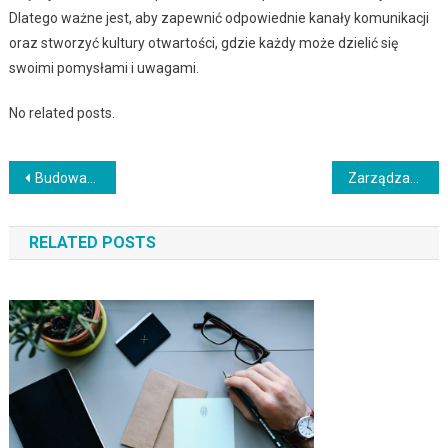
Dlatego ważne jest, aby zapewnić odpowiednie kanały komunikacji
oraz stworzyć kultury otwartości, gdzie każdy może dzielić się
swoimi pomysłami i uwagami.
No related posts.
Nawigacja
Budowanie efektywnego zespołu sprzedażowego
Zarządzanie talentami w firmie – jak odkrywać i rozwijać potencjał pracowników?
wpisu
RELATED POSTS