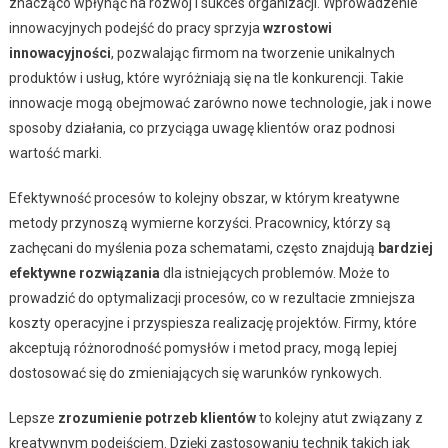
znacząco wpłynąć na rozwój i sukces organizacji. Wprowadzenie
innowacyjnych podejść do pracy sprzyja
wzrostowi
innowacyjności
, pozwalając firmom na tworzenie unikalnych
produktów i usług, które wyróżniają się na tle konkurencji. Takie
innowacje mogą obejmować zarówno nowe technologie, jak i nowe
sposoby działania, co przyciąga uwagę klientów oraz podnosi
wartość marki.
Efektywność procesów to kolejny obszar, w którym kreatywne
metody przynoszą wymierne korzyści. Pracownicy, którzy są
zachęcani do myślenia poza schematami, często znajdują
bardziej
efektywne rozwiązania
dla istniejących problemów. Może to
prowadzić do optymalizacji procesów, co w rezultacie zmniejsza
koszty operacyjne i przyspiesza realizację projektów. Firmy, które
akceptują różnorodność pomysłów i metod pracy, mogą lepiej
dostosować się do zmieniających się warunków rynkowych.
Lepsze
zrozumienie potrzeb klientów
to kolejny atut związany z
kreatywnym podejściem. Dzięki zastosowaniu technik takich jak