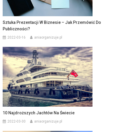
Sztuka Prezentacji W Biznesie – Jak Przemówić Do
Publiczności?
2022-03-16
aniaorganizuje.pl
10 Najdroższych Jachtów Na Świecie
2022-03-30
aniaorganizuje.pl