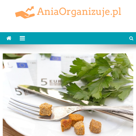
Skip
to
content
AniaOrganizuje.pl