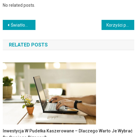
No related posts.
Nawigacja
Światłowód Airmax Wrocław (Osiedle Oporów) – Nowa Era Komunikacji i Rozwoju
Korzyści płynące z sieczki z traw: dlaczego warto ją podawać koniom?
wpisu
RELATED POSTS
Inwestycja W Pudełka Kaszerowane – Dlaczego Warto Je Wybrać