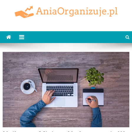
Skip
to
content
AniaOrganizuje.pl