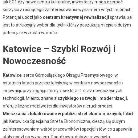
jak EC1 czy nowe centra kulturalne, inwestorzy mogą czerpać
korzyści z rosnącego zainteresowania wynajmem w tych rejonach.
Potencjał Łodzi jako
centrum kreatywnej rewitalizacji
sprawia, że
jest to atrakcyjny wybór dla tych, którzy poszukują miejsc o dużym
potencjale wzrostu wartości.
Katowice – Szybki Rozwój i
Nowoczesność
Katowice
, serce Górnośląskiego Okręgu Przemysłowego, w
ostatnich latach przekształciły się w centrum nowoczesności i
innowacji, przyciągając firmy z sektora IT oraz nowoczesnych
technologii. Miasto, znane z
szybkiego rozwoju i modernizacji
,
oferuje liczne możliwości dla inwestorów nieruchomości.
Mieszkania zlokalizowane w pobliżu stref ekonomicznych
, takich
jak Katowicka Specjalna Strefa Ekonomiczna, cieszą się dużym
zainteresowaniem wśród pracowników i specjalistów, co zapewnia
stały popyt na wynajem. Dodatkowo, dobrze rozwinięta