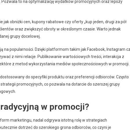
 Pozwala to na optymalizację wydatków promocyjnych oraz lepszy
kie jak obniżki cen, kupony rabatowe czy oferty „kup jeden, drugi za pół
klientów oraz zwiększyć obroty w określonym czasie. Warto jednak
 danej grupy docelowej.
ą na popularności. Dzięki platformom takim jak Facebook, Instagram c
wać z nimi relacje. Publikowanie wartościowych treści, interakcja z
iektóre z metod wykorzystania mediów społecznościowych w promocji.
dostosowany do specyfiki produktu oraz preferencji odbiorców. Często
u strategii promocyjnych, co pozwala na dotarcie do szerszej grupy
ingowych.
tradycyjną w promocji?
form marketingu, nadal odgrywa istotną rolę w strategiach
kutecznie dotrzeć do szerokiego grona odbiorców, co czyni je