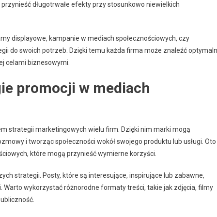
rzynieść długotrwałe efekty przy stosunkowo niewielkich
klamy displayowe, kampanie w mediach społecznościowych, czy
egii do swoich potrzeb. Dzięki temu każda firma może znaleźć optymal
jej celami biznesowymi.
gie promocji w mediach
 strategii marketingowych wielu firm. Dzięki nim marki mogą
rozmowy i tworząc społeczności wokół swojego produktu lub usługi. Oto
ościowych, które mogą przynieść wymierne korzyści.
ych strategii. Posty, które są interesujące, inspirujące lub zabawne,
 Warto wykorzystać różnorodne formaty treści, takie jak zdjęcia, filmy
publiczność.