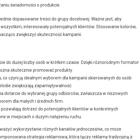
aniu świadomości o produkcie.
ednie dopasowanie treści do grupy docelowej. Ważne jest, aby
 wszystkim, interesowały potencjalnych klientów. Stosowanie kolorów,
znacząco zwiększyć skuteczność kampanii.
ie do dużej liczby osób w krótkim czasie. Dzięki różnorodnym formato
ożna skutecznie promować produkty.
, co czyni ją idealnym wyborem dla kampanii skierowanych do osób
melodie zwiększają zapamiętywalność.
a dotarcie do wybranej grupy odbiorców, zwłaszcza w niszowych
orem dla małych i średnich firm.
pozwalają dotrzeć do potencjalnych klientów w konkretnych
ione w miejscach o dużym natężeniu ruchu.
zważyć wykorzystanie różnych kanałów jednocześnie, co może
omponowana strategia reklamowa, która łączy reklamę tradycyjną z