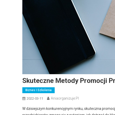
Skuteczne Metody Promocji Pr
Biznes I Szkolenia
Aniaorganizuje.pl
2022-03-11
W dzisiejszym konkurencyjnym rynku, skuteczna promocja 
przedsiębiorstw zmaga się z pytaniem, jak dotrzeć do k