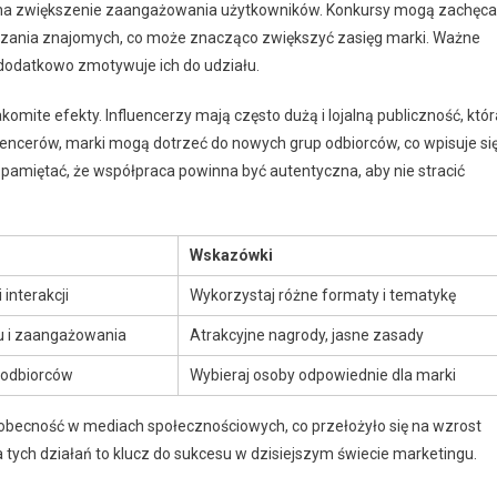
 na zwiększenie zaangażowania użytkowników. Konkursy mogą zachęc
czania znajomych, co może znacząco zwiększyć zasięg marki. Ważne
o dodatkowo zmotywuje ich do udziału.
mite efekty. Influencerzy mają często dużą i lojalną publiczność, któr
encerów, marki mogą dotrzeć do nowych grup odbiorców, co wpisuje si
pamiętać, że współpraca powinna być autentyczna, aby nie stracić
Wskazówki
 interakcji
Wykorzystaj różne formaty i tematykę
u i zaangażowania
Atrakcyjne nagrody, jasne zasady
 odbiorców
Wybieraj osoby odpowiednie dla marki
ą obecność w mediach społecznościowych, co przełożyło się na wzrost
a tych działań to klucz do sukcesu w dzisiejszym świecie marketingu.