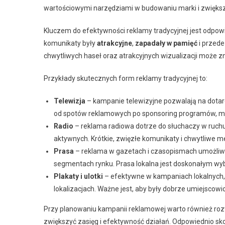
wartościowymi narzędziami w budowaniu marki i zwiększ
Kluczem do efektywności reklamy tradycyjnej jest odpowi
komunikaty były
atrakcyjne
,
zapadały w pamięć
i przede
chwytliwych haseł oraz atrakcyjnych wizualizacji może 
Przykłady skutecznych form reklamy tradycyjnej to:
Telewizja
– kampanie telewizyjne pozwalają na dotarc
od spotów reklamowych po sponsoring programów, m
Radio
– reklama radiowa dotrze do słuchaczy w ruchu
aktywnych. Krótkie, zwięzłe komunikaty i chwytliwe 
Prasa
– reklama w gazetach i czasopismach umożliwi
segmentach rynku. Prasa lokalna jest doskonałym wyb
Plakaty i ulotki
– efektywne w kampaniach lokalnych, 
lokalizacjach. Ważne jest, aby były dobrze umiejscow
Przy planowaniu kampanii reklamowej warto również ro
zwiększyć zasięg i efektywność działań. Odpowiednio sk