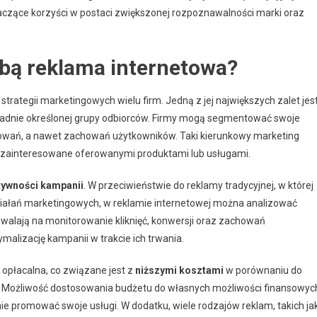
zące korzyści w postaci zwiększonej rozpoznawalności marki oraz
sobą reklama internetowa?
rategii marketingowych wielu firm. Jedną z jej największych zalet jes
kładnie określonej grupy odbiorców. Firmy mogą segmentować swoje
esowań, a nawet zachowań użytkowników. Taki kierunkowy marketing
ę zainteresowane oferowanymi produktami lub usługami.
tywności kampanii
. W przeciwieństwie do reklamy tradycyjnej, w której
ziałań marketingowych, w reklamie internetowej można analizować
zwalają na monitorowanie kliknięć, konwersji oraz zachowań
alizację kampanii w trakcie ich trwania.
 opłacalna, co związane jest z
niższymi kosztami
w porównaniu do
asa. Możliwość dostosowania budżetu do własnych możliwości finansowyc
e promować swoje usługi. W dodatku, wiele rodzajów reklam, takich ja