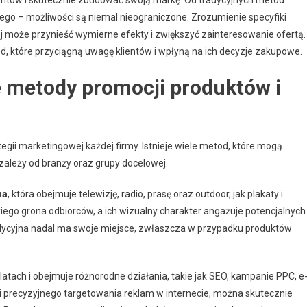
ego – możliwości są niemal nieograniczone. Zrozumienie specyfiki
j może przynieść wymierne efekty i zwiększyć zainteresowanie ofertą.
 które przyciągną uwagę klientów i wpłyną na ich decyzje zakupowe.
e metody promocji produktów i
gii marketingowej każdej firmy. Istnieje wiele metod, które mogą
 zależy od branży oraz grupy docelowej.
na
, która obejmuje telewizję, radio, prasę oraz outdoor, jak plakaty i
kiego grona odbiorców, a ich wizualny charakter angażuje potencjalnych
radycyjna nadal ma swoje miejsce, zwłaszcza w przypadku produktów
latach i obejmuje różnorodne działania, takie jak SEO, kampanie PPC, e
ci precyzyjnego targetowania reklam w internecie, można skutecznie