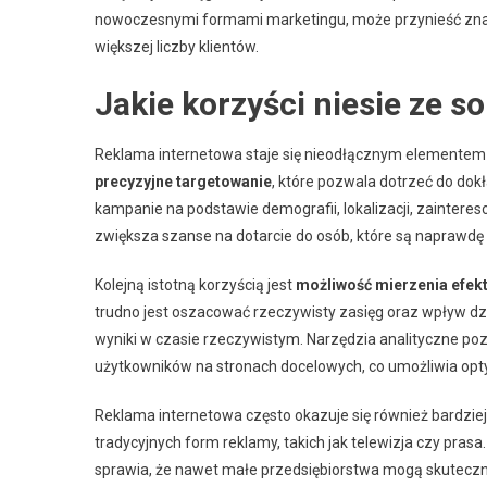
nowoczesnymi formami marketingu, może przynieść znac
większej liczby klientów.
Jakie korzyści niesie ze 
Reklama internetowa staje się nieodłącznym elementem st
precyzyjne targetowanie
, które pozwala dotrzeć do do
kampanie na podstawie demografii, lokalizacji, zainter
zwiększa szanse na dotarcie do osób, które są naprawd
Kolejną istotną korzyścią jest
możliwość mierzenia efek
trudno jest oszacować rzeczywisty zasięg oraz wpływ d
wyniki w czasie rzeczywistym. Narzędzia analityczne po
użytkowników na stronach docelowych, co umożliwia optym
Reklama internetowa często okazuje się również bardziej
tradycyjnych form reklamy, takich jak telewizja czy pr
sprawia, że nawet małe przedsiębiorstwa mogą skuteczni