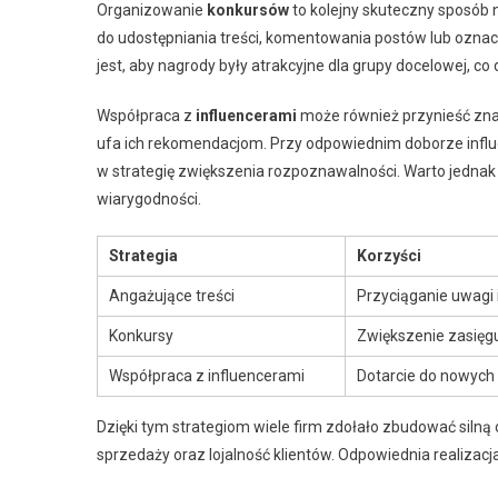
Organizowanie
konkursów
to kolejny skuteczny sposób
do udostępniania treści, komentowania postów lub ozna
jest, aby nagrody były atrakcyjne dla grupy docelowej, c
Współpraca z
influencerami
może również przynieść znako
ufa ich rekomendacjom. Przy odpowiednim doborze influ
w strategię zwiększenia rozpoznawalności. Warto jednak 
wiarygodności.
Strategia
Korzyści
Angażujące treści
Przyciąganie uwagi i
Konkursy
Zwiększenie zasięg
Współpraca z influencerami
Dotarcie do nowych
Dzięki tym strategiom wiele firm zdołało zbudować siln
sprzedaży oraz lojalność klientów. Odpowiednia realizacj