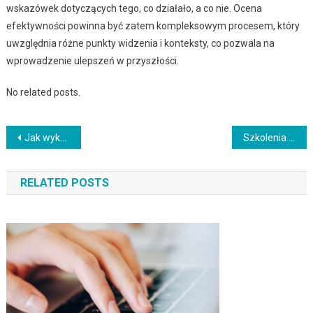
wskazówek dotyczących tego, co działało, a co nie. Ocena
efektywności powinna być zatem kompleksowym procesem, który
uwzględnia różne punkty widzenia i konteksty, co pozwala na
wprowadzenie ulepszeń w przyszłości.
No related posts.
Nawigacja
Jak wykorzystać neuro marketing w biznesie?
Szkolenia z zarządzania wiedzą finansową w organizacji
wpisu
RELATED POSTS