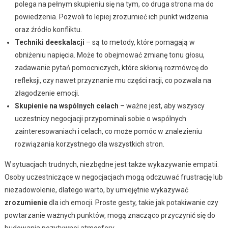
polega na pełnym skupieniu się na tym, co druga strona ma do
powiedzenia. Pozwoli to lepiej zrozumieć ich punkt widzenia
oraz źródło konfliktu.
Techniki deeskalacji
– są to metody, które pomagają w
obniżeniu napięcia. Może to obejmować zmianę tonu głosu,
zadawanie pytań pomocniczych, które skłonią rozmówcę do
refleksji, czy nawet przyznanie mu części racji, co pozwala na
złagodzenie emocji.
Skupienie na wspólnych celach
– ważne jest, aby wszyscy
uczestnicy negocjacji przypominali sobie o wspólnych
zainteresowaniach i celach, co może pomóc w znalezieniu
rozwiązania korzystnego dla wszystkich stron.
W sytuacjach trudnych, niezbędne jest także wykazywanie empatii.
Osoby uczestniczące w negocjacjach mogą odczuwać frustrację lub
niezadowolenie, dlatego warto, by umiejętnie wykazywać
zrozumienie
dla ich emocji. Proste gesty, takie jak potakiwanie czy
powtarzanie ważnych punktów, mogą znacząco przyczynić się do
budowania pozytywnej atmosfery.