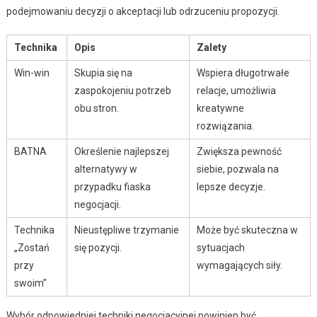
podejmowaniu decyzji o akceptacji lub odrzuceniu propozycji.
Technika
Opis
Zalety
Win-win
Skupia się na
Wspiera długotrwałe
zaspokojeniu potrzeb
relacje, umożliwia
obu stron.
kreatywne
rozwiązania.
BATNA
Określenie najlepszej
Zwiększa pewność
alternatywy w
siebie, pozwala na
przypadku fiaska
lepsze decyzje.
negocjacji.
Technika
Nieustępliwe trzymanie
Może być skuteczna w
„Zostań
się pozycji.
sytuacjach
przy
wymagających siły.
swoim”
Wybór odpowiedniej techniki negocjacyjnej powinien być