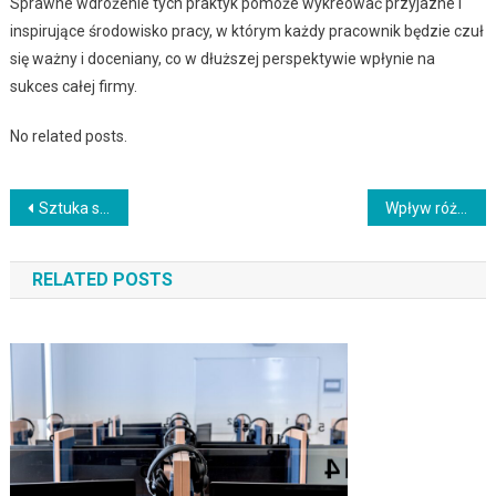
Sprawne wdrożenie tych praktyk pomoże wykreować przyjazne i
inspirujące środowisko pracy, w którym każdy pracownik będzie czuł
się ważny i doceniany, co w dłuższej perspektywie wpłynie na
sukces całej firmy.
No related posts.
Nawigacja
Sztuka skutecznego targetowania rynku konsumenckiego
Wpływ różnorodności kulturowej na sukces organizacji
wpisu
RELATED POSTS