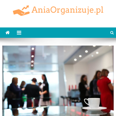
Skip
to
content
AniaOrganizuje.pl