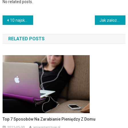
No related posts.
Nawigacja
10 najskuteczniejszych sposobów na promocję szkoły
Jak założyć biznes związany z jogą?
wpisu
RELATED POSTS
Top 7 Sposobów Na Zarabianie Pieniędzy Z Domu
2022-05-30
aniaorganizuje.pl