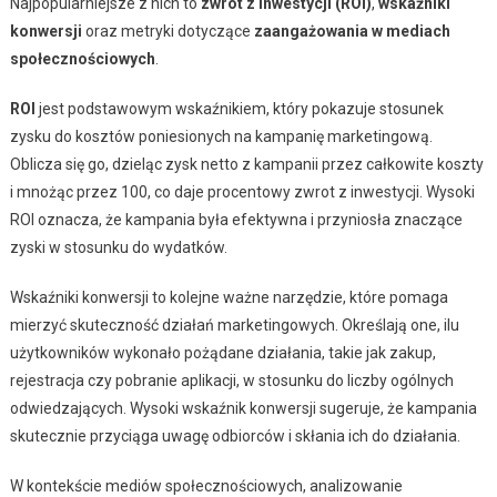
Najpopularniejsze z nich to
zwrot z inwestycji (ROI)
,
wskaźniki
konwersji
oraz metryki dotyczące
zaangażowania w mediach
społecznościowych
.
ROI
jest podstawowym wskaźnikiem, który pokazuje stosunek
zysku do kosztów poniesionych na kampanię marketingową.
Oblicza się go, dzieląc zysk netto z kampanii przez całkowite koszty
i mnożąc przez 100, co daje procentowy zwrot z inwestycji. Wysoki
ROI oznacza, że kampania była efektywna i przyniosła znaczące
zyski w stosunku do wydatków.
Wskaźniki konwersji to kolejne ważne narzędzie, które pomaga
mierzyć skuteczność działań marketingowych. Określają one, ilu
użytkowników wykonało pożądane działania, takie jak zakup,
rejestracja czy pobranie aplikacji, w stosunku do liczby ogólnych
odwiedzających. Wysoki wskaźnik konwersji sugeruje, że kampania
skutecznie przyciąga uwagę odbiorców i skłania ich do działania.
W kontekście mediów społecznościowych, analizowanie