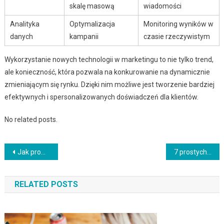
skalę masową
wiadomości
Analityka
Optymalizacja
Monitoring wyników w
danych
kampanii
czasie rzeczywistym
Wykorzystanie nowych technologii w marketingu to nie tylko trend,
ale konieczność, która pozwala na konkurowanie na dynamicznie
zmieniającym się rynku. Dzięki nim możliwe jest tworzenie bardziej
efektywnych i spersonalizowanych doświadczeń dla klientów.
No related posts.
Nawigacja
Jak prowadzić efektywne rekrutacje pracowników?
7 prostych wskazówek dla firm, aby promować swoją stronę internetową
wpisu
RELATED POSTS