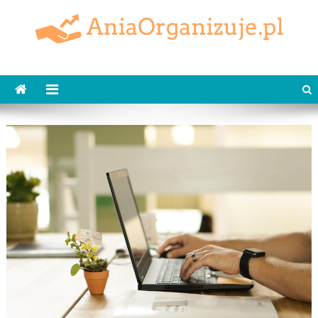
Skip
to
content
AniaOrganizuje.pl