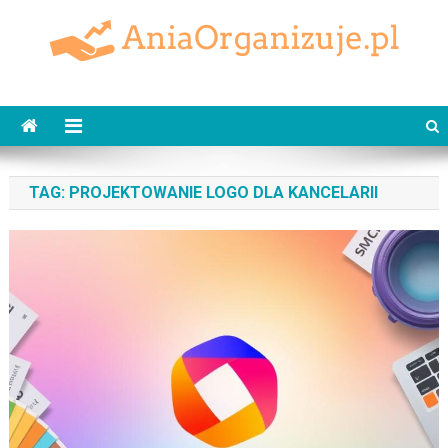
Skip
to
content
AniaOrganizuje.pl
TAG:
PROJEKTOWANIE LOGO DLA KANCELARII